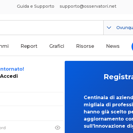
Guida e Supporto
supporto@osservatori.net
Ovunq
mmi
Report
Grafici
Risorse
News
ntornato!
Registr
Accedi
Centinaia di azien
migliaia di professi
hanno già scelto per
aggiornamento co
sull’Innovazione di