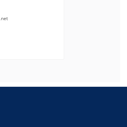
.net
8