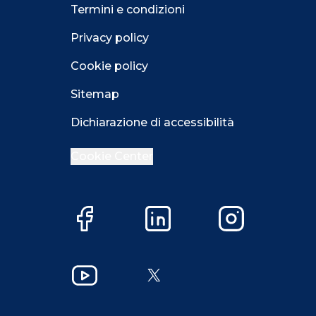
Termini e condizioni
Privacy policy
Cookie policy
Sitemap
Dichiarazione di accessibilità
Cookie Center
Facebook
LinkedIn
Instagram
Close GDPR 
YouTube
X
Accetta
Più opzioni
Close GDPR 