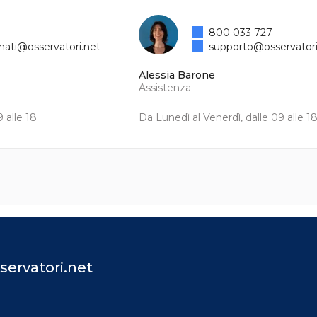
800 033 727
mati@osservatori.net
supporto@osservatori
Alessia Barone
Assistenza
 alle 18
Da Lunedì al Venerdì, dalle 09 alle 1
servatori.net