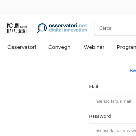
Vai
al
contenuto
Cerca
Osservatori
Convegni
Webinar
Progra
Be
Mail
Password