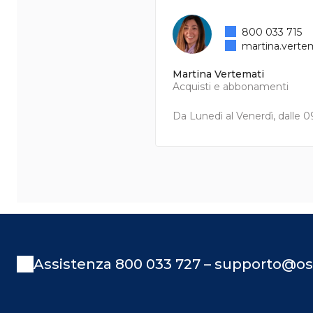
800 033 715
martina.verte
Martina Vertemati
Acquisti e abbonamenti
Da Lunedì al Venerdì, dalle 09
Assistenza 800 033 727 – supporto@os