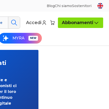
Blog
Chi siamo
Sostenitori
Accedi
Abbonamenti
ue
MYRA
ati
de e
onisti ci
 il loro
ntinuo
gitale