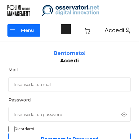
Vai
al
contenuto
Accedi
Menù
Menù
Bentornato!
Accedi
Mail
Password
Ricordami