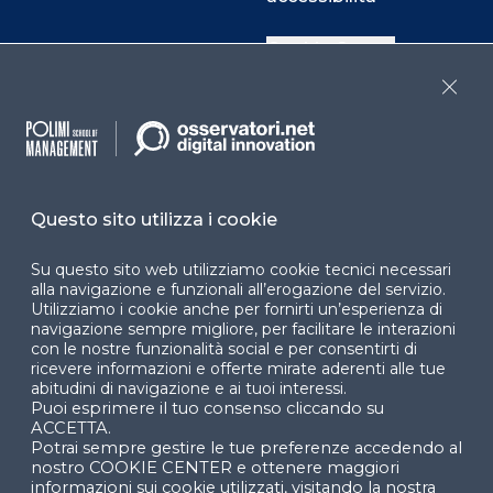
Cookie Center
Close
Facebook
LinkedIn
Instag
Questo sito utilizza i cookie
YouTube
X
Su questo sito web utilizziamo cookie tecnici necessari
alla navigazione e funzionali all’erogazione del servizio.
Utilizziamo i cookie anche per fornirti un’esperienza di
navigazione sempre migliore, per facilitare le interazioni
con le nostre funzionalità social e per consentirti di
ricevere informazioni e offerte mirate aderenti alle tue
abitudini di navigazione e ai tuoi interessi.
Puoi esprimere il tuo consenso cliccando su
© 2024 Copyright © Politecnico di Milano Dipartimento
ACCETTA.
di Ingegneria Gestionale
Potrai sempre gestire le tue preferenze accedendo al
nostro COOKIE CENTER e ottenere maggiori
informazioni sui cookie utilizzati, visitando la nostra