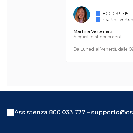
800 033 715
martina.verte
Martina Vertemati
Acquisti e abbonamenti
Da Lunedì al Venerdì, dalle 09
Assistenza 800 033 727 – supporto@os