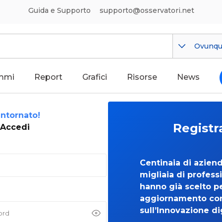
Guida e Supporto
supporto@osservatori.net
Ovunq
mmi
Report
Grafici
Risorse
News
ntornato!
Registr
Accedi
Centinaia di azien
migliaia di professi
hanno già scelto per
aggiornamento co
sull’Innovazione di