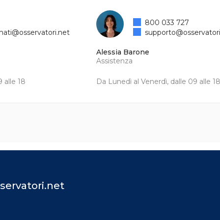
800 033 727
mati@osservatori.net
supporto@osservatori
Alessia Barone
Assistenza
 alle 18
Da Lunedì al Venerdì, dalle 09 alle 1
servatori.net