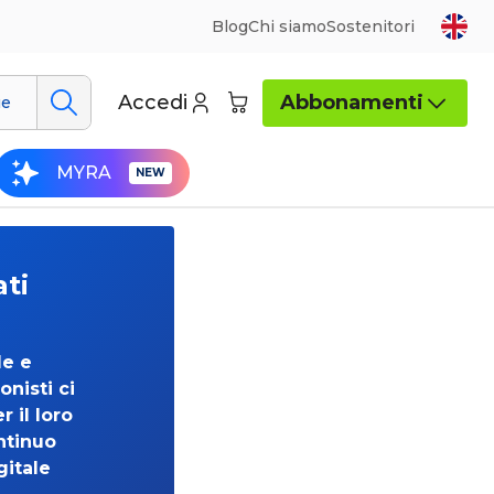
Blog
Chi siamo
Sostenitori
Accedi
Abbonamenti
ue
MYRA
ati
de e
onisti ci
 il loro
ntinuo
gitale