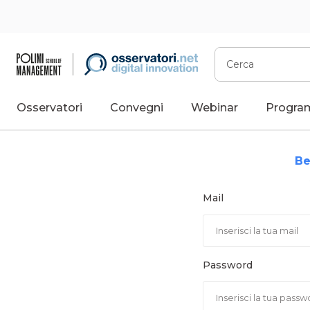
Vai
al
contenuto
Cerca
Osservatori
Convegni
Webinar
Progra
Be
Mail
Password