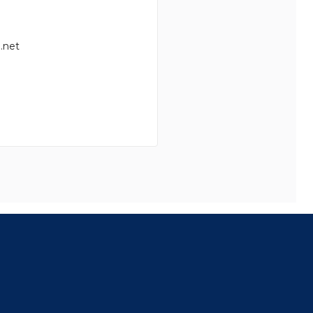
.net
8