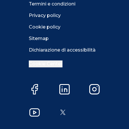
Termini e condizioni
Privacy policy
Cookie policy
Sitemap
Dichiarazione di accessibilità
Cookie Center
Facebook
LinkedIn
Instagram
Close GDPR 
YouTube
X
Accetta
Più opzioni
Close GDPR 