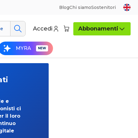
Blog
Chi siamo
Sostenitori
Accedi
Abbonamenti
ue
MYRA
ati
de e
onisti ci
 il loro
ntinuo
gitale