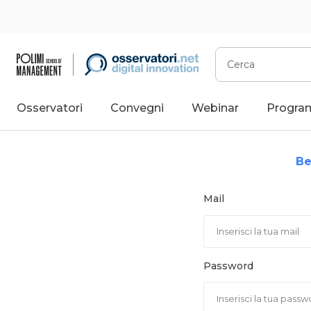
Vai
al
contenuto
Cerca
Osservatori
Convegni
Webinar
Progra
Be
Mail
Password