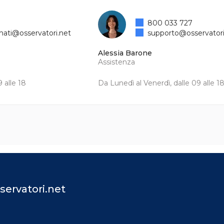
800 033 727
mati@osservatori.net
supporto@osservatori
Alessia Barone
Assistenza
 alle 18
Da Lunedì al Venerdì, dalle 09 alle 1
servatori.net