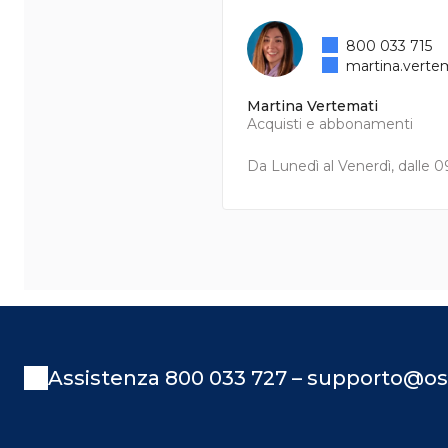
800 033 715
martina.verte
Martina Vertemati
Acquisti e abbonamenti
Da Lunedì al Venerdì, dalle 09
Assistenza 800 033 727 – supporto@os