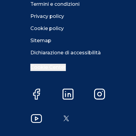
Termini e condizioni
Privacy policy
Cookie policy
Sitemap
Dichiarazione di accessibilità
Cookie Center
Facebook
LinkedIn
Instagram
Close GDPR 
YouTube
X
Accetta
Più opzioni
Close GDPR 