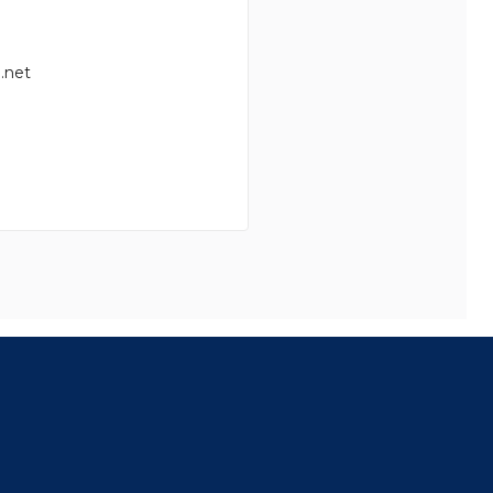
.net
8