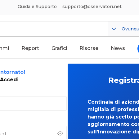
Guida e Supporto
supporto@osservatori.net
Ovunq
mmi
Report
Grafici
Risorse
News
ntornato!
Registr
Accedi
Centinaia di azien
migliaia di professi
hanno già scelto per
aggiornamento co
sull’Innovazione di