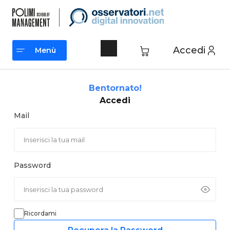
Vai
al
contenuto
Accedi
Menù
Menù
Bentornato!
Accedi
Mail
Password
Ricordami