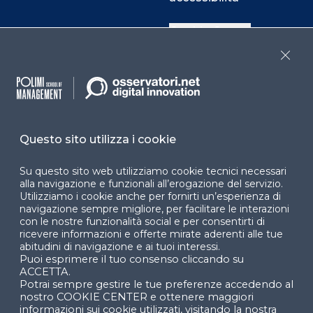
Cookie Center
Close
Facebook
LinkedIn
Instag
Questo sito utilizza i cookie
YouTube
X
Su questo sito web utilizziamo cookie tecnici necessari
alla navigazione e funzionali all’erogazione del servizio.
Utilizziamo i cookie anche per fornirti un’esperienza di
navigazione sempre migliore, per facilitare le interazioni
con le nostre funzionalità social e per consentirti di
ricevere informazioni e offerte mirate aderenti alle tue
abitudini di navigazione e ai tuoi interessi.
Puoi esprimere il tuo consenso cliccando su
© 2024 Copyright © Politecnico di Milano Dipartimento
ACCETTA.
di Ingegneria Gestionale
Potrai sempre gestire le tue preferenze accedendo al
nostro COOKIE CENTER e ottenere maggiori
informazioni sui cookie utilizzati, visitando la nostra