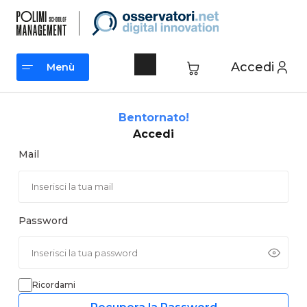
Vai
al
contenuto
Accedi
Menù
Menù
Bentornato!
Accedi
Mail
Password
Ricordami