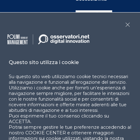
Cookie Center
Close
Facebook
LinkedIn
Instag
Questo sito utilizza i cookie
YouTube
X
Su questo sito web utilizziamo cookie tecnici necessari
alla navigazione e funzionali all’erogazione del servizio.
Utilizziamo i cookie anche per fornirti un’esperienza di
navigazione sempre migliore, per facilitare le interazioni
con le nostre funzionalità social e per consentirti di
ricevere informazioni e offerte mirate aderenti alle tue
abitudini di navigazione e ai tuoi interessi.
Puoi esprimere il tuo consenso cliccando su
© 2024 Copyright © Politecnico di Milano Dipartimento
ACCETTA.
di Ingegneria Gestionale
Potrai sempre gestire le tue preferenze accedendo al
nostro COOKIE CENTER e ottenere maggiori
informazioni sui cookie utilizzati, visitando la nostra