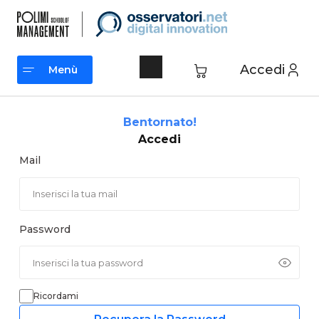
Vai
al
contenuto
Accedi
Menù
Menù
Bentornato!
Accedi
Mail
Password
Ricordami