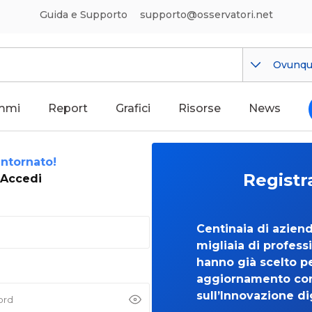
Guida e Supporto
supporto@osservatori.net
Ovunq
mmi
Report
Grafici
Risorse
News
ntornato!
Registr
Accedi
Centinaia di azien
migliaia di professi
hanno già scelto per
aggiornamento co
sull’Innovazione di