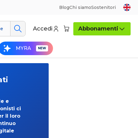
Blog
Chi siamo
Sostenitori
Accedi
Abbonamenti
ue
MYRA
ati
de e
onisti ci
 il loro
ntinuo
gitale