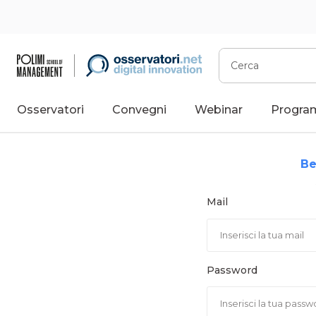
Vai
al
contenuto
Cerca
Osservatori
Convegni
Webinar
Progra
Be
Mail
Password