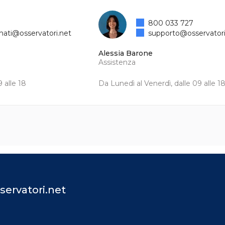
800 033 727
mati@osservatori.net
supporto@osservatori
Alessia Barone
Assistenza
 alle 18
Da Lunedì al Venerdì, dalle 09 alle 1
servatori.net