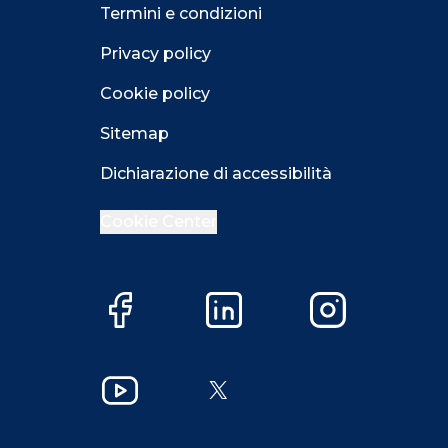
Termini e condizioni
Privacy policy
Cookie policy
Sitemap
Dichiarazione di accessibilità
Cookie Center
Facebook
LinkedIn
Instagram
Close GDPR 
YouTube
X
Accetta
Più opzioni
Close GDPR 