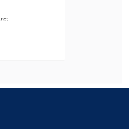
.net
8