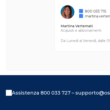
800 033 715
martina.verte
Martina Vertemati
Acquisti e abbonamenti
Da Lunedì al Venerdì, dalle 09
Assistenza 800 033 727 – supporto@os