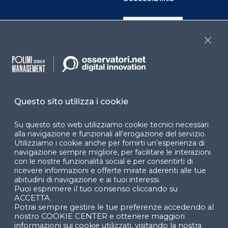
Cookie Center
Close
Facebook
LinkedIn
Instag
Questo sito utilizza i cookie
YouTube
X
Su questo sito web utilizziamo cookie tecnici necessari
alla navigazione e funzionali all’erogazione del servizio.
Utilizziamo i cookie anche per fornirti un’esperienza di
navigazione sempre migliore, per facilitare le interazioni
con le nostre funzionalità social e per consentirti di
ricevere informazioni e offerte mirate aderenti alle tue
abitudini di navigazione e ai tuoi interessi.
Puoi esprimere il tuo consenso cliccando su
© 2024 Copyright © Politecnico di Milano Dipartimento
ACCETTA.
di Ingegneria Gestionale
Potrai sempre gestire le tue preferenze accedendo al
nostro COOKIE CENTER e ottenere maggiori
informazioni sui cookie utilizzati, visitando la nostra