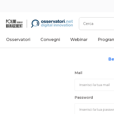
Vai
al
contenuto
Cerca
Osservatori
Convegni
Webinar
Progra
Be
Mail
Password