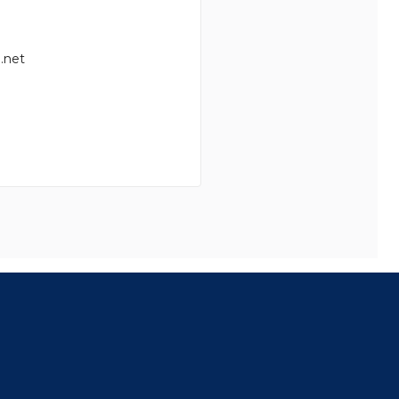
.net
8