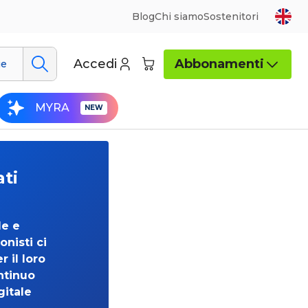
Blog
Chi siamo
Sostenitori
Accedi
Abbonamenti
ue
MYRA
ati
de e
onisti ci
 il loro
ntinuo
gitale