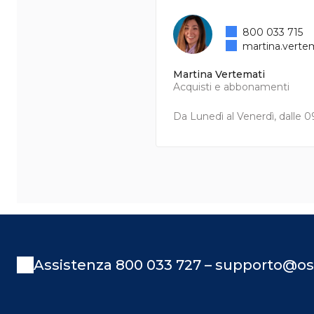
800 033 715
martina.verte
Martina Vertemati
Acquisti e abbonamenti
Da Lunedì al Venerdì, dalle 09
Assistenza 800 033 727 – supporto@os