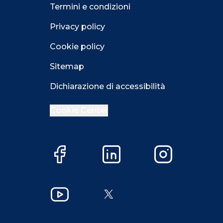
Termini e condizioni
Privacy policy
Cookie policy
Sitemap
Dichiarazione di accessibilità
Cookie Center
Facebook
LinkedIn
Instagram
Close GDPR 
YouTube
X
Accetta
Più opzioni
Close GDPR 