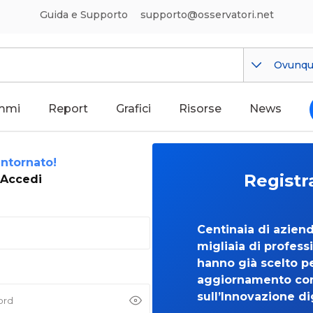
Guida e Supporto
supporto@osservatori.net
Ovunq
mmi
Report
Grafici
Risorse
News
ntornato!
Registr
Accedi
Centinaia di azien
migliaia di professi
hanno già scelto per
aggiornamento co
sull’Innovazione di