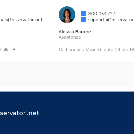
800 033 727
mati@osservatori.net
supporto@osservatori
Alessia Barone
Assistenza
 alle 18
Da Lunedì al Venerdì, dalle 09 alle 1
servatori.net