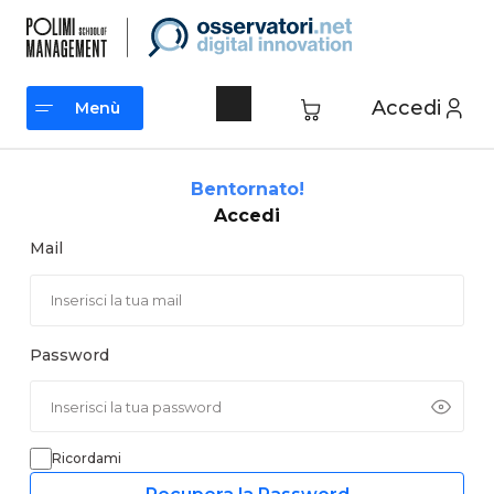
Vai
al
contenuto
Accedi
Menù
Menù
Bentornato!
Accedi
Mail
Password
Ricordami