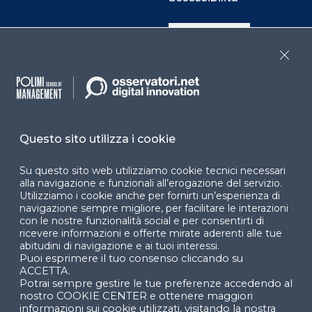
Cookie Center
Close
Facebook
LinkedIn
Instag
Questo sito utilizza i cookie
YouTube
X
Su questo sito web utilizziamo cookie tecnici necessari
alla navigazione e funzionali all’erogazione del servizio.
Utilizziamo i cookie anche per fornirti un’esperienza di
navigazione sempre migliore, per facilitare le interazioni
con le nostre funzionalità social e per consentirti di
ricevere informazioni e offerte mirate aderenti alle tue
abitudini di navigazione e ai tuoi interessi.
Puoi esprimere il tuo consenso cliccando su
© 2024 Copyright © Politecnico di Milano Dipartimento
ACCETTA.
di Ingegneria Gestionale
Potrai sempre gestire le tue preferenze accedendo al
nostro COOKIE CENTER e ottenere maggiori
informazioni sui cookie utilizzati, visitando la nostra