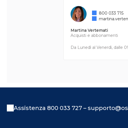
800 033 715
martina.verte
Martina Vertemati
Acquisti e abbonamenti
Da Lunedì al Venerdì, dalle 09
Assistenza 800 033 727 – supporto@os