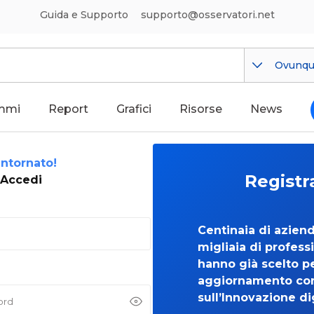
Guida e Supporto
supporto@osservatori.net
Ovunq
mmi
Report
Grafici
Risorse
News
ntornato!
Registr
Accedi
Centinaia di azien
migliaia di professi
hanno già scelto per
aggiornamento co
sull’Innovazione di