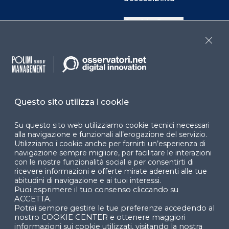
Cookie Center
Close
Facebook
LinkedIn
Instag
Questo sito utilizza i cookie
YouTube
X
Su questo sito web utilizziamo cookie tecnici necessari
alla navigazione e funzionali all’erogazione del servizio.
Utilizziamo i cookie anche per fornirti un’esperienza di
navigazione sempre migliore, per facilitare le interazioni
con le nostre funzionalità social e per consentirti di
ricevere informazioni e offerte mirate aderenti alle tue
abitudini di navigazione e ai tuoi interessi.
Puoi esprimere il tuo consenso cliccando su
© 2024 Copyright © Politecnico di Milano Dipartimento
ACCETTA.
di Ingegneria Gestionale
Potrai sempre gestire le tue preferenze accedendo al
nostro COOKIE CENTER e ottenere maggiori
informazioni sui cookie utilizzati, visitando la nostra