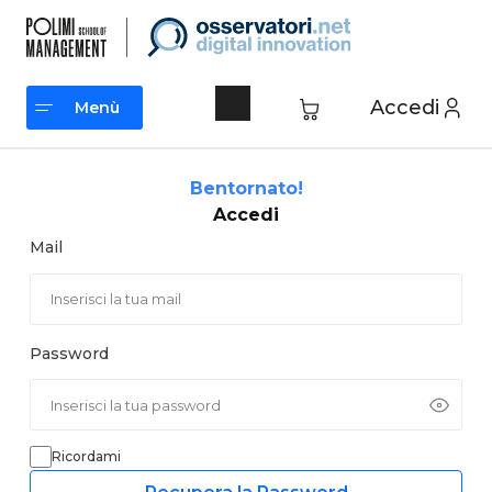
Vai
al
contenuto
Accedi
Menù
Menù
Bentornato!
Accedi
Mail
Password
Ricordami