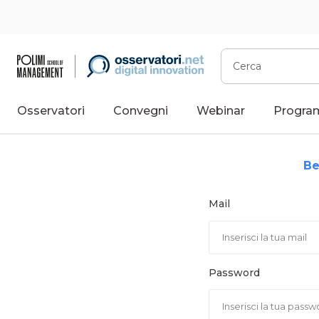
Vai
al
contenuto
Cerca
Osservatori
Convegni
Webinar
Progra
Be
Mail
Password