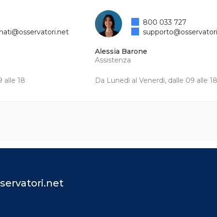
800 033 727
mati@osservatori.net
supporto@osservatori
Alessia Barone
Assistenza
 alle 18
Da Lunedì al Venerdì, dalle 09 alle 1
servatori.net