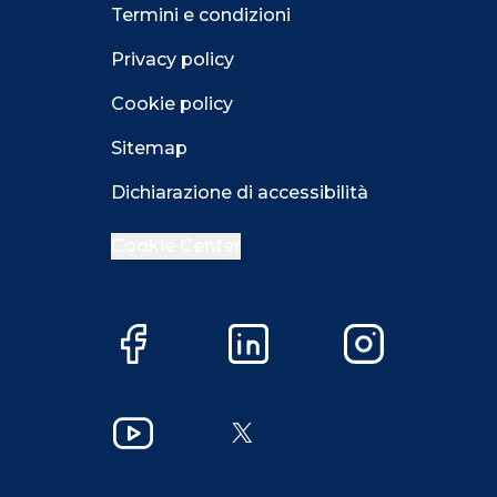
Termini e condizioni
Privacy policy
Cookie policy
Sitemap
Dichiarazione di accessibilità
Cookie Center
Facebook
LinkedIn
Instagram
Close GDPR 
YouTube
X
Accetta
Più opzioni
Close GDPR 