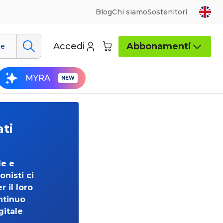
Blog
Chi siamo
Sostenitori
Accedi
Abbonamenti
ue
MYRA
ati
de e
onisti ci
 il loro
ntinuo
gitale