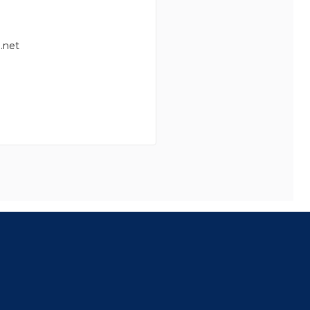
.net
8