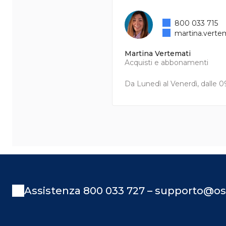
800 033 715
martina.verte
Martina Vertemati
Acquisti e abbonamenti
Da Lunedì al Venerdì, dalle 09
Assistenza 800 033 727 – supporto@os