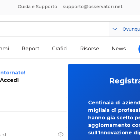
Guida e Supporto
supporto@osservatori.net
Ovunq
mmi
Report
Grafici
Risorse
News
ntornato!
Registr
Accedi
Centinaia di azien
migliaia di professi
hanno già scelto per
aggiornamento co
sull’Innovazione di