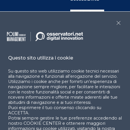
Cookie Center
Close
Facebook
LinkedIn
Instag
Questo sito utilizza i cookie
YouTube
X
Su questo sito web utilizziamo cookie tecnici necessari
alla navigazione e funzionali all’erogazione del servizio.
Utilizziamo i cookie anche per fornirti un’esperienza di
navigazione sempre migliore, per facilitare le interazioni
con le nostre funzionalità social e per consentirti di
ricevere informazioni e offerte mirate aderenti alle tue
abitudini di navigazione e ai tuoi interessi.
Puoi esprimere il tuo consenso cliccando su
© 2024 Copyright © Politecnico di Milano Dipartimento
ACCETTA.
di Ingegneria Gestionale
Potrai sempre gestire le tue preferenze accedendo al
nostro COOKIE CENTER e ottenere maggiori
informazioni sui cookie utilizzati, visitando la nostra