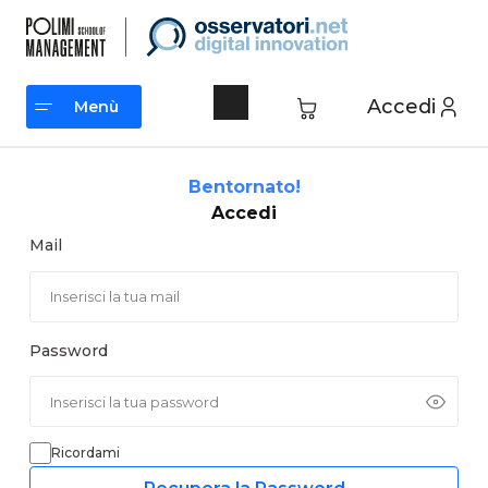
Vai
al
contenuto
Accedi
Menù
Menù
Bentornato!
Accedi
Mail
Password
Ricordami