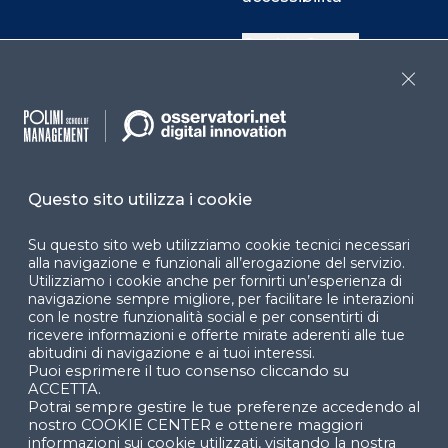
Cookie Center
Close
Facebook
LinkedIn
Instag
Questo sito utilizza i cookie
YouTube
X
Su questo sito web utilizziamo cookie tecnici necessari
alla navigazione e funzionali all’erogazione del servizio.
Utilizziamo i cookie anche per fornirti un’esperienza di
navigazione sempre migliore, per facilitare le interazioni
con le nostre funzionalità social e per consentirti di
ricevere informazioni e offerte mirate aderenti alle tue
abitudini di navigazione e ai tuoi interessi.
Puoi esprimere il tuo consenso cliccando su
© 2024 Copyright © Politecnico di Milano Dipartimento
ACCETTA.
di Ingegneria Gestionale
Potrai sempre gestire le tue preferenze accedendo al
nostro COOKIE CENTER e ottenere maggiori
informazioni sui cookie utilizzati, visitando la nostra