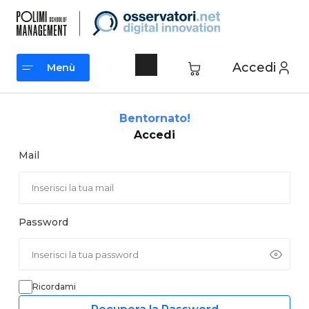
Vai
al
contenuto
Accedi
Menù
Menù
Bentornato!
Accedi
Mail
Password
Ricordami