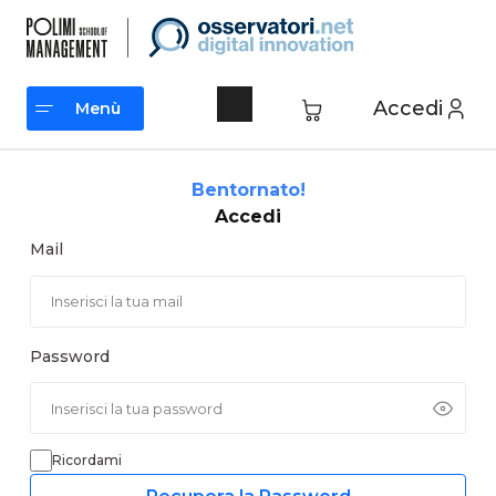
Vai
al
contenuto
Accedi
Menù
Menù
Bentornato!
Accedi
Mail
Password
Ricordami