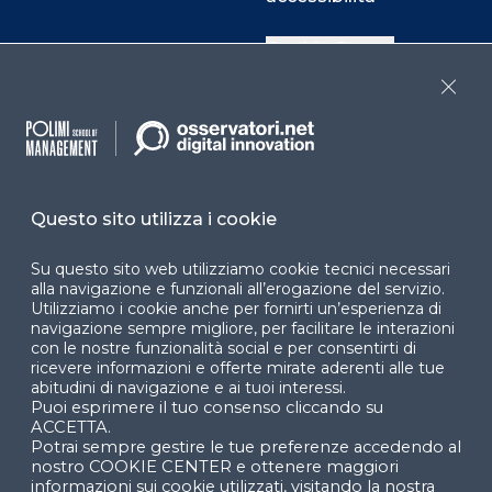
Cookie Center
Close
Facebook
LinkedIn
Instag
Questo sito utilizza i cookie
YouTube
X
Su questo sito web utilizziamo cookie tecnici necessari
alla navigazione e funzionali all’erogazione del servizio.
Utilizziamo i cookie anche per fornirti un’esperienza di
navigazione sempre migliore, per facilitare le interazioni
con le nostre funzionalità social e per consentirti di
ricevere informazioni e offerte mirate aderenti alle tue
abitudini di navigazione e ai tuoi interessi.
Puoi esprimere il tuo consenso cliccando su
© 2024 Copyright © Politecnico di Milano Dipartimento
ACCETTA.
di Ingegneria Gestionale
Potrai sempre gestire le tue preferenze accedendo al
nostro COOKIE CENTER e ottenere maggiori
informazioni sui cookie utilizzati, visitando la nostra