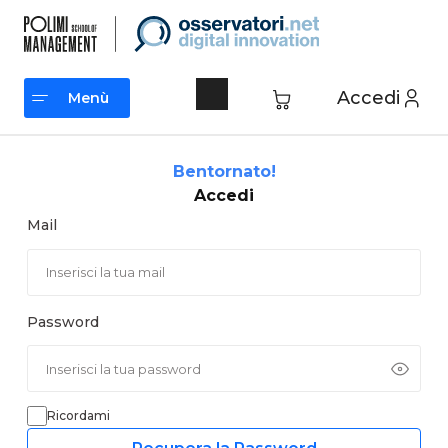
Vai
al
contenuto
Accedi
Menù
Menù
Bentornato!
Accedi
Mail
Password
Ricordami