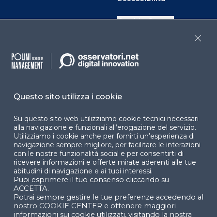
Cookie Center
Close
Facebook
LinkedIn
Instag
Questo sito utilizza i cookie
YouTube
X
Su questo sito web utilizziamo cookie tecnici necessari
alla navigazione e funzionali all’erogazione del servizio.
Utilizziamo i cookie anche per fornirti un’esperienza di
navigazione sempre migliore, per facilitare le interazioni
con le nostre funzionalità social e per consentirti di
ricevere informazioni e offerte mirate aderenti alle tue
abitudini di navigazione e ai tuoi interessi.
Puoi esprimere il tuo consenso cliccando su
© 2024 Copyright © Politecnico di Milano Dipartimento
ACCETTA.
di Ingegneria Gestionale
Potrai sempre gestire le tue preferenze accedendo al
nostro COOKIE CENTER e ottenere maggiori
informazioni sui cookie utilizzati, visitando la nostra