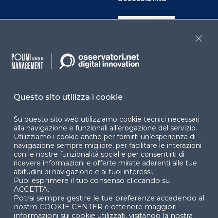
Cookie Center
Close
Facebook
LinkedIn
Instag
Questo sito utilizza i cookie
YouTube
X
Su questo sito web utilizziamo cookie tecnici necessari
alla navigazione e funzionali all’erogazione del servizio.
Utilizziamo i cookie anche per fornirti un’esperienza di
navigazione sempre migliore, per facilitare le interazioni
con le nostre funzionalità social e per consentirti di
ricevere informazioni e offerte mirate aderenti alle tue
abitudini di navigazione e ai tuoi interessi.
Puoi esprimere il tuo consenso cliccando su
© 2024 Copyright © Politecnico di Milano Dipartimento
ACCETTA.
di Ingegneria Gestionale
Potrai sempre gestire le tue preferenze accedendo al
nostro COOKIE CENTER e ottenere maggiori
informazioni sui cookie utilizzati, visitando la nostra