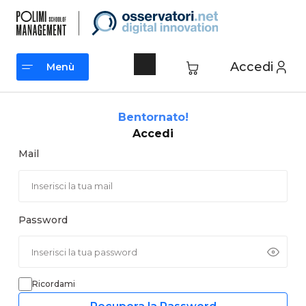
Vai
al
contenuto
Accedi
Menù
Menù
Bentornato!
Accedi
Mail
Password
Ricordami