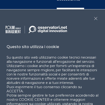
Cookie Center
Close
Facebook
LinkedIn
Instag
Questo sito utilizza i cookie
YouTube
X
Su questo sito web utilizziamo cookie tecnici necessari
alla navigazione e funzionali all’erogazione del servizio.
Utilizziamo i cookie anche per fornirti un’esperienza di
navigazione sempre migliore, per facilitare le interazioni
con le nostre funzionalità social e per consentirti di
ricevere informazioni e offerte mirate aderenti alle tue
abitudini di navigazione e ai tuoi interessi.
Puoi esprimere il tuo consenso cliccando su
© 2024 Copyright © Politecnico di Milano Dipartimento
ACCETTA.
di Ingegneria Gestionale
Potrai sempre gestire le tue preferenze accedendo al
nostro COOKIE CENTER e ottenere maggiori
informazioni sui cookie utilizzati, visitando la nostra