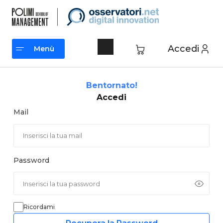
Vai
al
contenuto
Accedi
Menù
Menù
Bentornato!
Accedi
Mail
Password
Ricordami