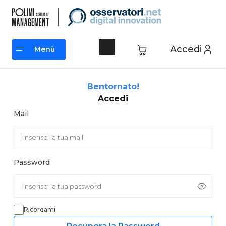
Vai
al
contenuto
Accedi
Menù
Menù
Bentornato!
Accedi
Mail
Password
Ricordami