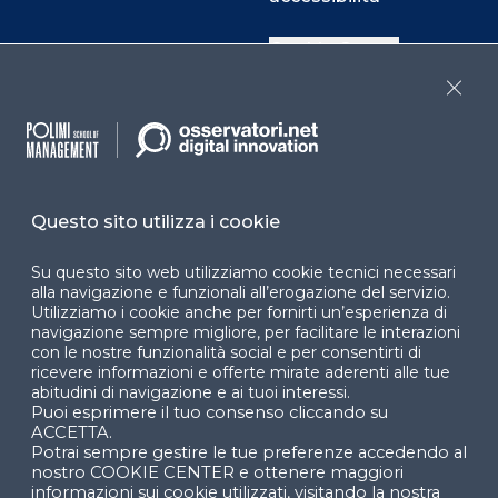
Cookie Center
Close
Facebook
LinkedIn
Instag
Questo sito utilizza i cookie
YouTube
X
Su questo sito web utilizziamo cookie tecnici necessari
alla navigazione e funzionali all’erogazione del servizio.
Utilizziamo i cookie anche per fornirti un’esperienza di
navigazione sempre migliore, per facilitare le interazioni
con le nostre funzionalità social e per consentirti di
ricevere informazioni e offerte mirate aderenti alle tue
abitudini di navigazione e ai tuoi interessi.
Puoi esprimere il tuo consenso cliccando su
© 2024 Copyright © Politecnico di Milano Dipartimento
ACCETTA.
di Ingegneria Gestionale
Potrai sempre gestire le tue preferenze accedendo al
nostro COOKIE CENTER e ottenere maggiori
informazioni sui cookie utilizzati, visitando la nostra