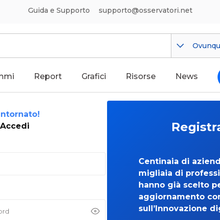
Guida e Supporto
supporto@osservatori.net
Ovunq
mmi
Report
Grafici
Risorse
News
ntornato!
Registr
Accedi
Centinaia di azien
migliaia di professi
hanno già scelto per
aggiornamento co
sull’Innovazione di