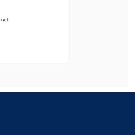
.net
8