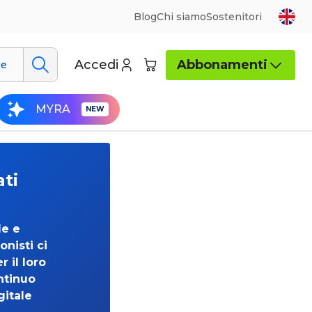
Blog
Chi siamo
Sostenitori
Accedi
Abbonamenti
ue
MYRA
ati
de e
onisti ci
 il loro
ntinuo
gitale