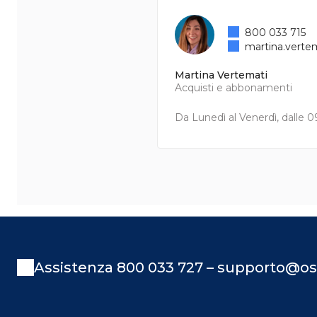
800 033 715
martina.verte
Martina Vertemati
Acquisti e abbonamenti
Da Lunedì al Venerdì, dalle 09
Assistenza 800 033 727 – supporto@os