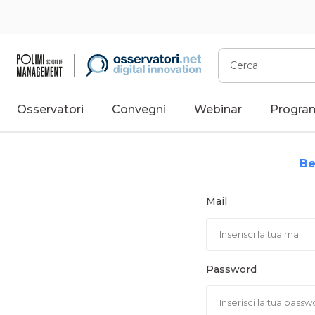
Vai
al
contenuto
Cerca
Osservatori
Convegni
Webinar
Progra
Be
Mail
Password