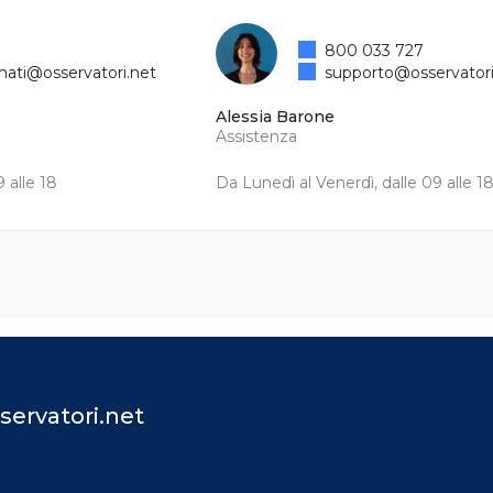
800 033 727
mati@osservatori.net
supporto@osservatori
Alessia Barone
Assistenza
 alle 18
Da Lunedì al Venerdì, dalle 09 alle 1
servatori.net