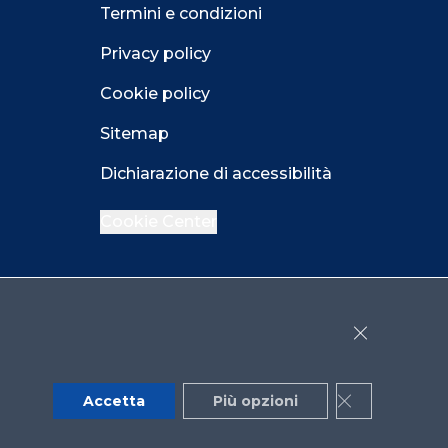
Termini e condizioni
Privacy policy
Cookie policy
Sitemap
Dichiarazione di accessibilità
Cookie Center
Facebook
LinkedIn
Instagram
Close GDPR 
YouTube
X
Accetta
Più opzioni
Close GDPR 