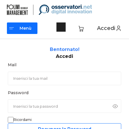
Vai
al
contenuto
Accedi
Menù
Menù
Bentornato!
Accedi
Mail
Password
Ricordami