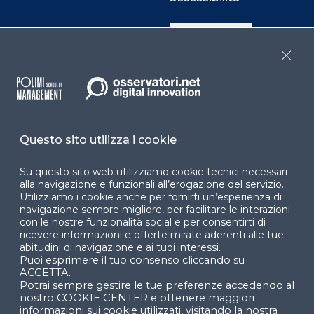
Cookie Center
Close
Facebook
LinkedIn
Instag
Questo sito utilizza i cookie
YouTube
X
Su questo sito web utilizziamo cookie tecnici necessari
alla navigazione e funzionali all’erogazione del servizio.
Utilizziamo i cookie anche per fornirti un’esperienza di
navigazione sempre migliore, per facilitare le interazioni
con le nostre funzionalità social e per consentirti di
ricevere informazioni e offerte mirate aderenti alle tue
abitudini di navigazione e ai tuoi interessi.
Puoi esprimere il tuo consenso cliccando su
© 2024 Copyright © Politecnico di Milano Dipartimento
ACCETTA.
di Ingegneria Gestionale
Potrai sempre gestire le tue preferenze accedendo al
nostro COOKIE CENTER e ottenere maggiori
informazioni sui cookie utilizzati, visitando la nostra