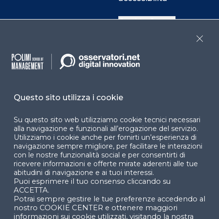
Cookie Center
Close
Facebook
LinkedIn
Instag
Questo sito utilizza i cookie
YouTube
X
Su questo sito web utilizziamo cookie tecnici necessari
alla navigazione e funzionali all’erogazione del servizio.
Utilizziamo i cookie anche per fornirti un’esperienza di
navigazione sempre migliore, per facilitare le interazioni
con le nostre funzionalità social e per consentirti di
ricevere informazioni e offerte mirate aderenti alle tue
abitudini di navigazione e ai tuoi interessi.
Puoi esprimere il tuo consenso cliccando su
© 2024 Copyright © Politecnico di Milano Dipartimento
ACCETTA.
di Ingegneria Gestionale
Potrai sempre gestire le tue preferenze accedendo al
nostro COOKIE CENTER e ottenere maggiori
informazioni sui cookie utilizzati, visitando la nostra