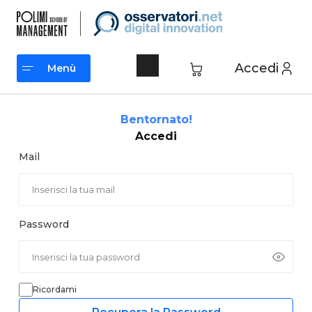
Vai
al
contenuto
Accedi
Menù
Menù
Bentornato!
Accedi
Mail
Password
Ricordami