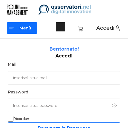
Vai
al
contenuto
Accedi
Menù
Menù
Bentornato!
Accedi
Mail
Password
Ricordami