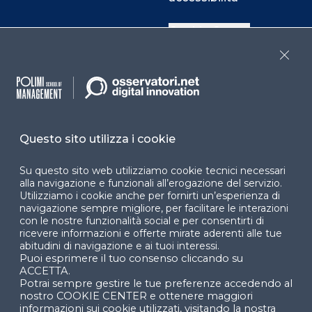
Cookie Center
Close
Facebook
LinkedIn
Instag
Questo sito utilizza i cookie
YouTube
X
Su questo sito web utilizziamo cookie tecnici necessari
alla navigazione e funzionali all’erogazione del servizio.
Utilizziamo i cookie anche per fornirti un’esperienza di
navigazione sempre migliore, per facilitare le interazioni
con le nostre funzionalità social e per consentirti di
ricevere informazioni e offerte mirate aderenti alle tue
abitudini di navigazione e ai tuoi interessi.
Puoi esprimere il tuo consenso cliccando su
© 2024 Copyright © Politecnico di Milano Dipartimento
ACCETTA.
di Ingegneria Gestionale
Potrai sempre gestire le tue preferenze accedendo al
nostro COOKIE CENTER e ottenere maggiori
informazioni sui cookie utilizzati, visitando la nostra