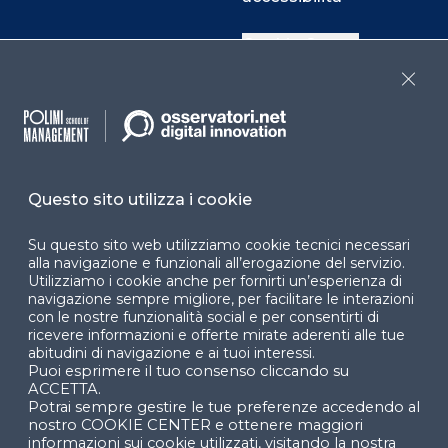
Cookie Center
Close
Facebook
LinkedIn
Instag
Questo sito utilizza i cookie
YouTube
X
Su questo sito web utilizziamo cookie tecnici necessari
alla navigazione e funzionali all’erogazione del servizio.
Utilizziamo i cookie anche per fornirti un’esperienza di
navigazione sempre migliore, per facilitare le interazioni
con le nostre funzionalità social e per consentirti di
ricevere informazioni e offerte mirate aderenti alle tue
abitudini di navigazione e ai tuoi interessi.
Puoi esprimere il tuo consenso cliccando su
© 2024 Copyright © Politecnico di Milano Dipartimento
ACCETTA.
di Ingegneria Gestionale
Potrai sempre gestire le tue preferenze accedendo al
nostro COOKIE CENTER e ottenere maggiori
informazioni sui cookie utilizzati, visitando la nostra