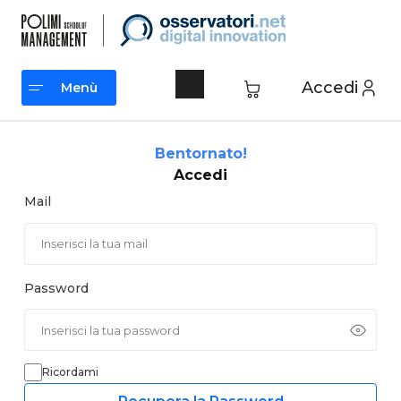
Vai
al
contenuto
Accedi
Menù
Menù
Bentornato!
Accedi
Mail
Password
Ricordami