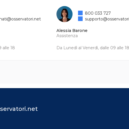
800 033 727
mati@osservatori.net
supporto@osservatori
Alessia Barone
Assistenza
 alle 18
Da Lunedì al Venerdì, dalle 09 alle 1
servatori.net