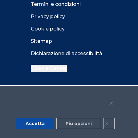
Termini e condizioni
Privacy policy
Cookie policy
Sitemap
Dichiarazione di accessibilità
Cookie Center
Facebook
LinkedIn
Instagram
Close GDPR 
YouTube
X
Accetta
Più opzioni
Close GDPR 