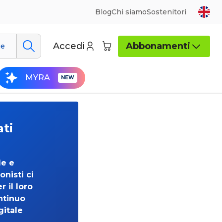
Blog
Chi siamo
Sostenitori
Accedi
Abbonamenti
ue
MYRA
ati
de e
onisti ci
 il loro
ntinuo
gitale