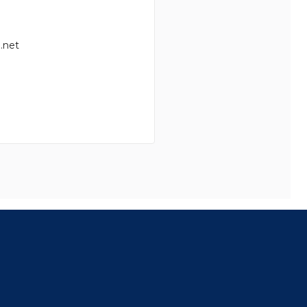
.net
8