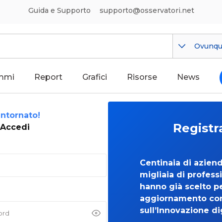
Guida e Supporto
supporto@osservatori.net
Ovunq
mmi
Report
Grafici
Risorse
News
ntornato!
Registr
Accedi
Centinaia di azien
migliaia di professi
hanno già scelto per
aggiornamento co
sull’Innovazione di