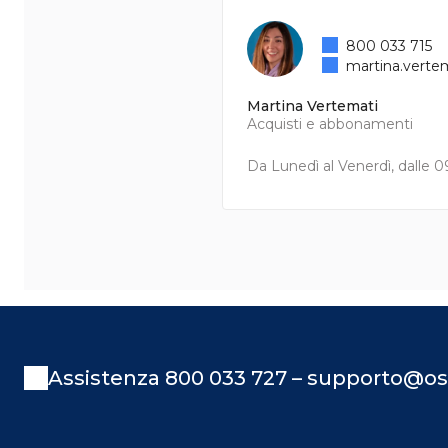
800 033 715
martina.verte
Martina Vertemati
Acquisti e abbonamenti
Da Lunedì al Venerdì, dalle 09
Assistenza 800 033 727 – supporto@os