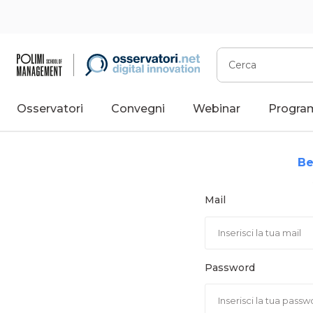
Vai
al
contenuto
Cerca
Osservatori
Convegni
Webinar
Progra
Be
Mail
Password