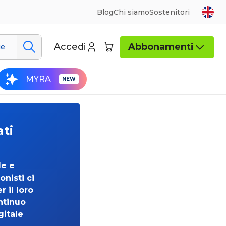
Blog
Chi siamo
Sostenitori
Accedi
Abbonamenti
ue
MYRA
ati
de e
onisti ci
 il loro
ntinuo
gitale