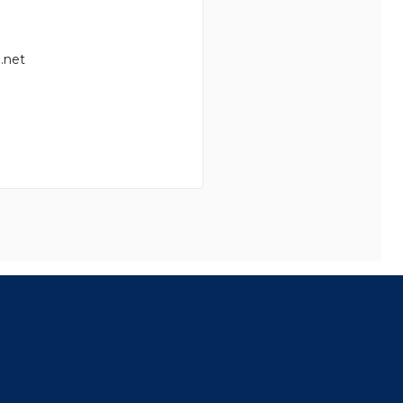
.net
8