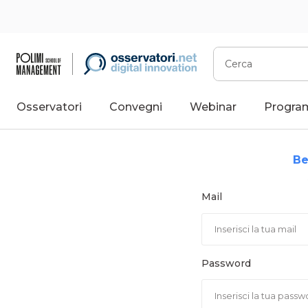
Vai
al
contenuto
Cerca
Osservatori
Convegni
Webinar
Progra
Be
Mail
Password