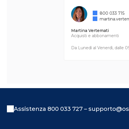
800 033 715
martina.verte
Martina Vertemati
Acquisti e abbonamenti
Da Lunedì al Venerdì, dalle 09
Assistenza 800 033 727 – supporto@os