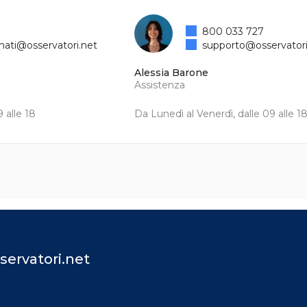
800 033 727
mati@osservatori.net
supporto@osservatori
Alessia Barone
Assistenza
 alle 18
Da Lunedì al Venerdì, dalle 09 alle 1
servatori.net