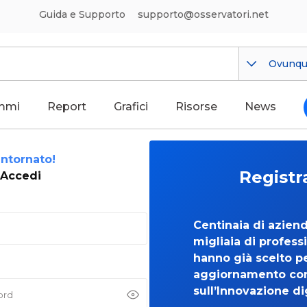
Guida e Supporto
supporto@osservatori.net
Ovunq
mmi
Report
Grafici
Risorse
News
ntornato!
Registr
Accedi
Centinaia di azien
migliaia di professi
hanno già scelto per
aggiornamento co
sull’Innovazione di