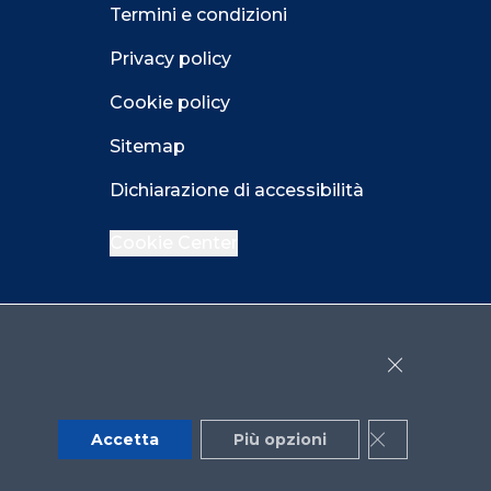
Termini e condizioni
Privacy policy
Cookie policy
Sitemap
Dichiarazione di accessibilità
Cookie Center
Facebook
LinkedIn
Instagram
Close GDPR 
YouTube
X
Accetta
Più opzioni
Close GDPR 