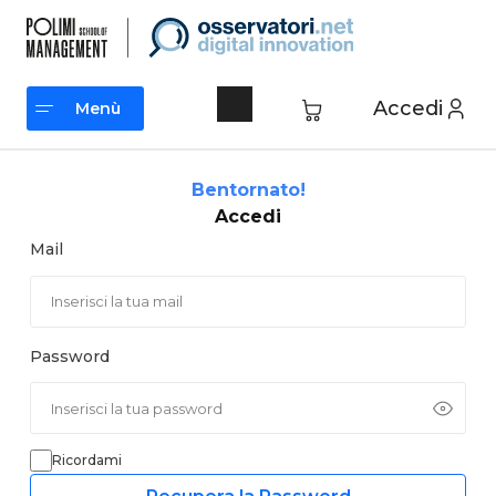
Vai
al
contenuto
Accedi
Menù
Menù
Bentornato!
Accedi
Mail
Password
Ricordami