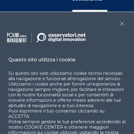
Cookie Center
Close
Facebook
LinkedIn
Instag
Questo sito utilizza i cookie
YouTube
X
Su questo sito web utilizziamo cookie tecnici necessari
alla navigazione e funzionali all’erogazione del servizio.
Utilizziamo i cookie anche per fornirti un’esperienza di
navigazione sempre migliore, per facilitare le interazioni
con le nostre funzionalità social e per consentirti di
ricevere informazioni e offerte mirate aderenti alle tue
abitudini di navigazione e ai tuoi interessi.
Puoi esprimere il tuo consenso cliccando su
© 2024 Copyright © Politecnico di Milano Dipartimento
ACCETTA.
di Ingegneria Gestionale
Potrai sempre gestire le tue preferenze accedendo al
nostro COOKIE CENTER e ottenere maggiori
informazioni sui cookie utilizzati, visitando la nostra