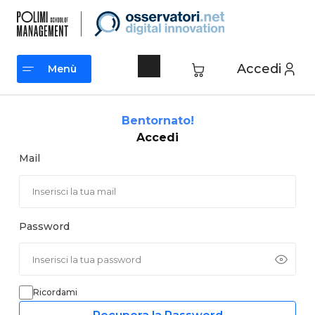
Vai
al
contenuto
Accedi
Menù
Menù
Bentornato!
Accedi
Mail
Password
Ricordami