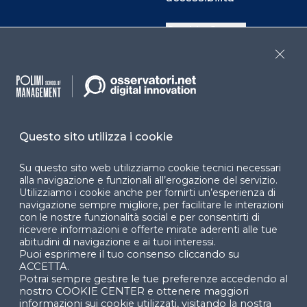
Cookie Center
Close
Facebook
LinkedIn
Instag
Questo sito utilizza i cookie
YouTube
X
Su questo sito web utilizziamo cookie tecnici necessari
alla navigazione e funzionali all’erogazione del servizio.
Utilizziamo i cookie anche per fornirti un’esperienza di
navigazione sempre migliore, per facilitare le interazioni
con le nostre funzionalità social e per consentirti di
ricevere informazioni e offerte mirate aderenti alle tue
abitudini di navigazione e ai tuoi interessi.
Puoi esprimere il tuo consenso cliccando su
© 2024 Copyright © Politecnico di Milano Dipartimento
ACCETTA.
di Ingegneria Gestionale
Potrai sempre gestire le tue preferenze accedendo al
nostro COOKIE CENTER e ottenere maggiori
informazioni sui cookie utilizzati, visitando la nostra