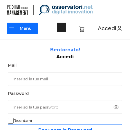
Vai
al
contenuto
Accedi
Menù
Menù
Bentornato!
Accedi
Mail
Password
Ricordami