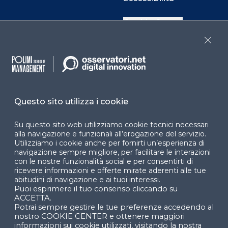
Cookie Center
Close
Facebook
LinkedIn
Instag
Questo sito utilizza i cookie
YouTube
X
Su questo sito web utilizziamo cookie tecnici necessari
alla navigazione e funzionali all’erogazione del servizio.
Utilizziamo i cookie anche per fornirti un’esperienza di
navigazione sempre migliore, per facilitare le interazioni
con le nostre funzionalità social e per consentirti di
ricevere informazioni e offerte mirate aderenti alle tue
abitudini di navigazione e ai tuoi interessi.
Puoi esprimere il tuo consenso cliccando su
© 2024 Copyright © Politecnico di Milano Dipartimento
ACCETTA.
di Ingegneria Gestionale
Potrai sempre gestire le tue preferenze accedendo al
nostro COOKIE CENTER e ottenere maggiori
informazioni sui cookie utilizzati, visitando la nostra