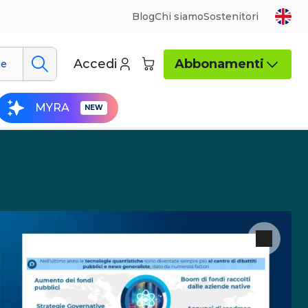
Blog
Chi siamo
Sostenitori
Accedi
Abbonamenti
ue
MYRA