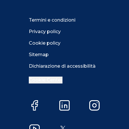
Termini e condizioni
Privacy policy
Cookie policy
Sitemap
Dichiarazione di accessibilità
Cookie Center
Close GDPR 
Facebook
LinkedIn
Instagram
Accetta
Più opzioni
Close GDPR 