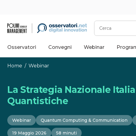
Vai
al
contenuto
Cerca
Osservatori
Convegni
Webinar
Progra
Home
/
Webinar
La Strategia Nazionale Itali
Quantistiche
Webinar
Quantum Computing & Communication
19 Maggio 2026
58 minuti