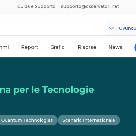
Guida e Supporto
supporto@osservatori.net
Ovunq
mmi
Report
Grafici
Risorse
News
ana per le Tecnologie
Quantum Technologies
Scenario Internazionale