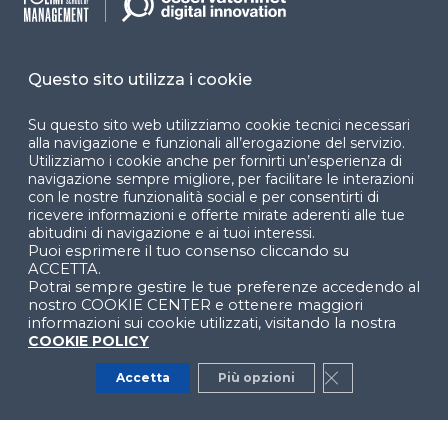
Cookie Center
Questo sito utilizza i cookie
Su questo sito web utilizziamo cookie tecnici necessari
Facebook
LinkedIn
Instag
alla navigazione e funzionali all’erogazione del servizio.
Utilizziamo i cookie anche per fornirti un’esperienza di
navigazione sempre migliore, per facilitare le interazioni
con le nostre funzionalità social e per consentirti di
YouTube
X
ricevere informazioni e offerte mirate aderenti alle tue
abitudini di navigazione e ai tuoi interessi.
Puoi esprimere il tuo consenso cliccando su
ACCETTA.
Potrai sempre gestire le tue preferenze accedendo al
nostro COOKIE CENTER e ottenere maggiori
informazioni sui cookie utilizzati, visitando la nostra
COOKIE POLICY
© 2024 Copyright © Politecnico di Milano Dipartimento
di Ingegneria Gestionale
Accetta
Più opzioni
Close GDPR Co