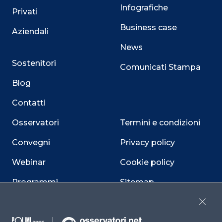
Infografiche
Privati
Business case
Aziendali
News
Sostenitori
Comunicati Stampa
Blog
Contatti
Osservatori
Termini e condizioni
Convegni
Privacy policy
Webinar
Cookie policy
Programmi
Sitemap
Dichiarazione di
Close
accessibilità