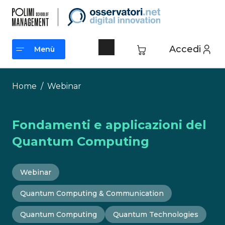
Vai
al
contenuto
Accedi
Menù
Menù
Home
/
Webinar
Fondamenti e applicazioni del
Quantum Computing
Webinar
Quantum Computing & Communication
Quantum Computing
Quantum Technologies