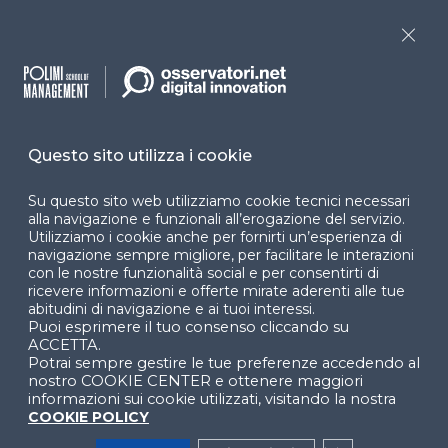
Programmi
Sitemap
Close
Dichiarazione di
accessibilità
Cookie Center
Questo sito utilizza i cookie
Su questo sito web utilizziamo cookie tecnici necessari
alla navigazione e funzionali all’erogazione del servizio.
Facebook
LinkedIn
Instag
Utilizziamo i cookie anche per fornirti un’esperienza di
navigazione sempre migliore, per facilitare le interazioni
con le nostre funzionalità social e per consentirti di
ricevere informazioni e offerte mirate aderenti alle tue
YouTube
X
abitudini di navigazione e ai tuoi interessi.
Puoi esprimere il tuo consenso cliccando su
ACCETTA.
Potrai sempre gestire le tue preferenze accedendo al
nostro COOKIE CENTER e ottenere maggiori
informazioni sui cookie utilizzati, visitando la nostra
COOKIE POLICY