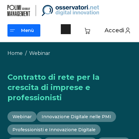
Vai
al
contenuto
Accedi
Menù
Menù
Home
/
Webinar
Contratto di rete per la
crescita di imprese e
professionisti
Webinar
Innovazione Digitale nelle PMI
Professionisti e Innovazione Digitale