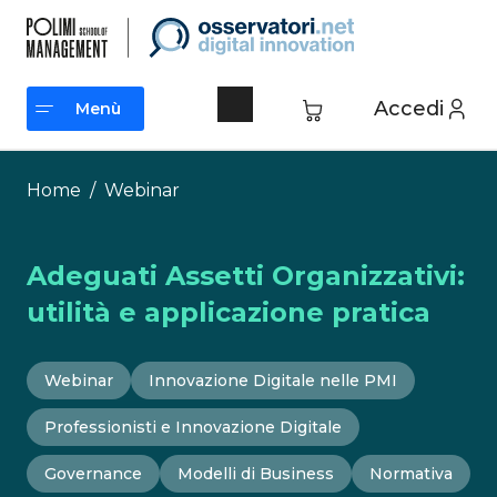
Vai
al
contenuto
Accedi
Menù
Menù
Home
/
Webinar
Adeguati Assetti Organizzativi:
utilità e applicazione pratica
Webinar
Innovazione Digitale nelle PMI
Professionisti e Innovazione Digitale
Governance
Modelli di Business
Normativa