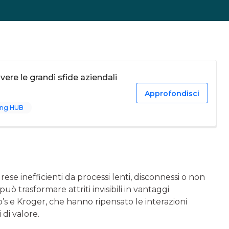
vere le grandi sfide aziendali
Approfondisci
ing HUB
ese inefficienti da processi lenti, disconnessi o non
uò trasformare attriti invisibili in vantaggi
o’s e Kroger, che hanno ripensato le interazioni
 di valore.