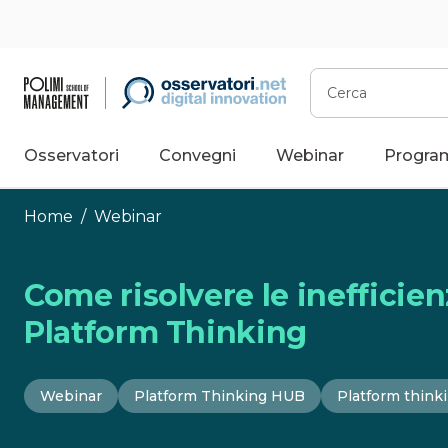
Vai
al
contenuto
Cerca
Osservatori
Convegni
Webinar
Progra
Home
/
Webinar
Come risolvere le inefficien
Platform Thinking
Webinar
Platform Thinking HUB
Platform think