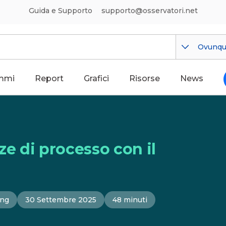
Guida e Supporto
supporto@osservatori.net
Ovunq
mmi
Report
Grafici
Risorse
News
ze di processo con il
ing
30 Settembre 2025
48 minuti