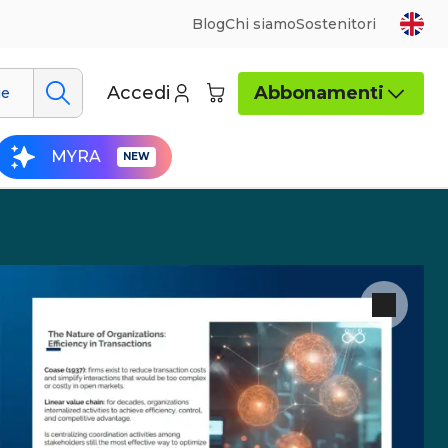
Blog
Chi siamo
Sostenitori
Accedi
Abbonamenti
ue
MYRA