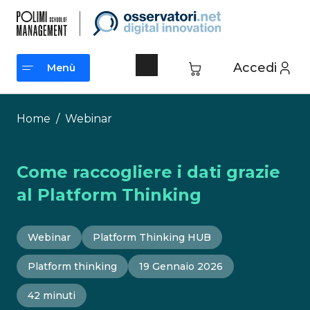
Vai
al
contenuto
Accedi
Menù
Menù
Home
/
Webinar
Come raccogliere i dati grazie
al Platform Thinking
Webinar
Platform Thinking HUB
Platform thinking
19 Gennaio 2026
42 minuti