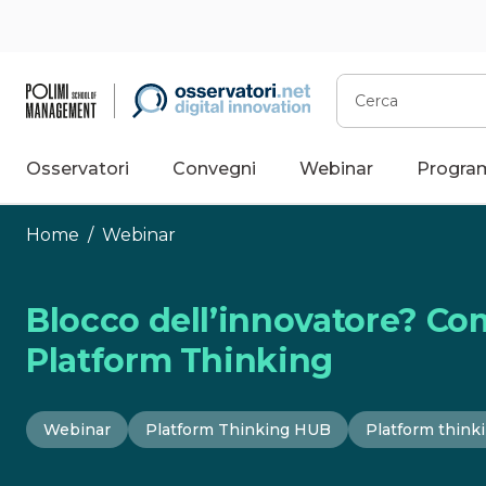
Vai
al
contenuto
Cerca
Osservatori
Convegni
Webinar
Progra
Home
/
Webinar
Blocco dell’innovatore? Com
Platform Thinking
Webinar
Platform Thinking HUB
Platform think