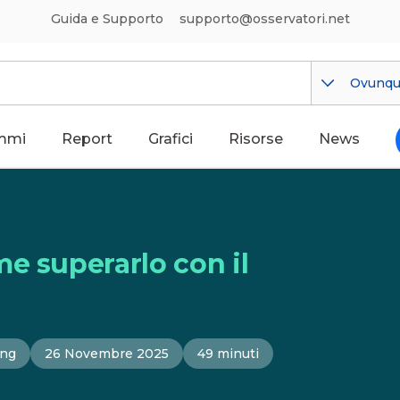
Guida e Supporto
supporto@osservatori.net
Ovunq
mmi
Report
Grafici
Risorse
News
e superarlo con il
ing
26 Novembre 2025
49 minuti