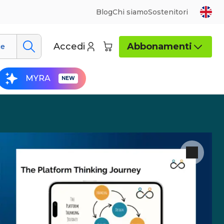
Blog
Chi siamo
Sostenitori
Accedi
Abbonamenti
ue
MYRA