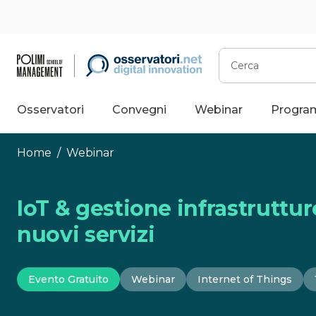
Vai
al
contenuto
Cerca
Osservatori
Convegni
Webinar
Progra
Home
/
Webinar
IoT & gestione infrastruttur
nuovi servizi
Evento Gratuito
Webinar
Internet of Things