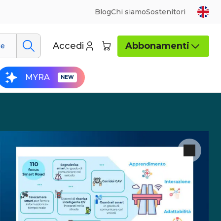
Blog
Chi siamo
Sostenitori
Accedi
Abbonamenti
ue
MYRA