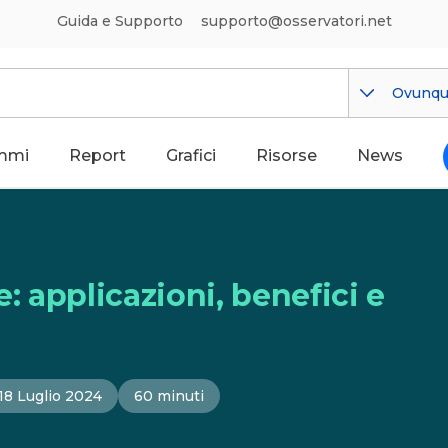
Guida e Supporto
supporto@osservatori.net
Ovunq
mmi
Report
Grafici
Risorse
News
e: applicazioni, benefici e
18 Luglio 2024
60 minuti