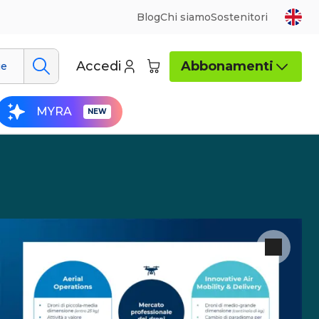
Blog
Chi siamo
Sostenitori
Accedi
Abbonamenti
ue
MYRA