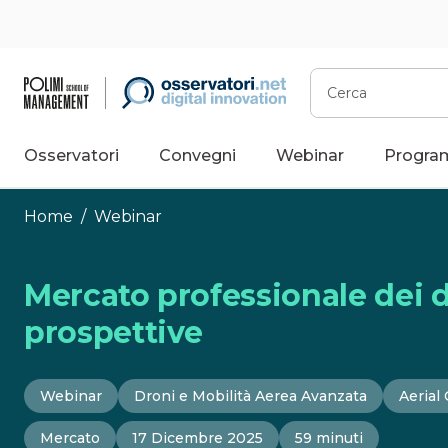
Vai
al
contenuto
Cerca
Osservatori
Convegni
Webinar
Progra
Home
/
Webinar
Mercato professionale dei dr
prospettive
Webinar
Droni e Mobilità Aerea Avanzata
Aerial
Mercato
17 Dicembre 2025
59 minuti