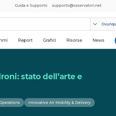
Guida e Supporto
supporto@osservatori.net
Ovunq
mmi
Report
Grafici
Risorse
News
oni: stato dell’arte e
 Operations
Innovative Air Mobility & Delivery