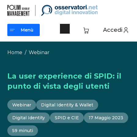
Vai
al
contenuto
Accedi
Menù
Menù
Home
/
Webinar
La user experience di SPID: il
punto di vista degli utenti
Webinar
Digital Identity & Wallet
Digital Identity
SPID e CIE
17 Maggio 2023
59 minuti