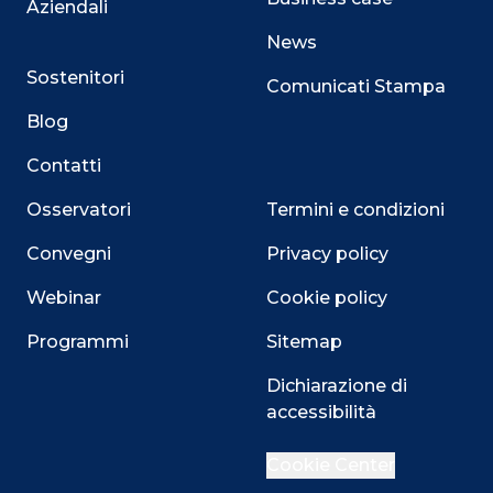
Aziendali
News
Sostenitori
Comunicati Stampa
Blog
Contatti
Osservatori
Termini e condizioni
Convegni
Privacy policy
Webinar
Cookie policy
Programmi
Sitemap
Close
Dichiarazione di
accessibilità
Cookie Center
Questo sito utilizza i cookie