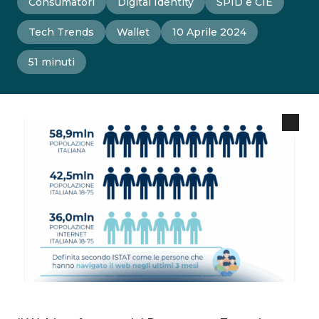
Consumatori
Digital Identity
SPID e CIE
Tech Trends
Wallet
10 Aprile 2024
51 minuti