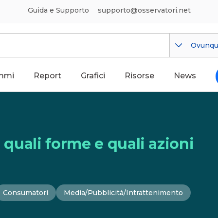
Guida e Supporto
supporto@osservatori.net
Ovunq
mmi
Report
Grafici
Risorse
News
a: quali forme e quali azioni
Consumatori
Media/Pubblicità/Intrattenimento