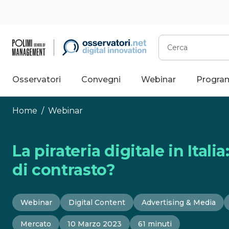
Vai
al
contenuto
Cerca
Osservatori
Convegni
Webinar
Progra
Home
/
Webinar
La pirateria digitale in Itali
di contrasto?
Webinar
Digital Content
Advertising & Media
Mercato
10 Marzo 2023
61 minuti