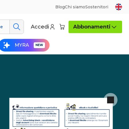
Blog
Chi siamo
Sostenitori
Accedi
Abbonamenti
ue
MYRA