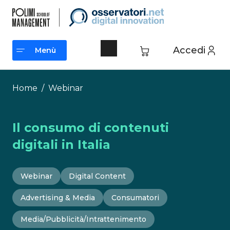
Vai
al
contenuto
Accedi
Menù
Menù
Home
/
Webinar
Il consumo di contenuti
digitali in Italia
Webinar
Digital Content
Advertising & Media
Consumatori
Media/Pubblicità/Intrattenimento