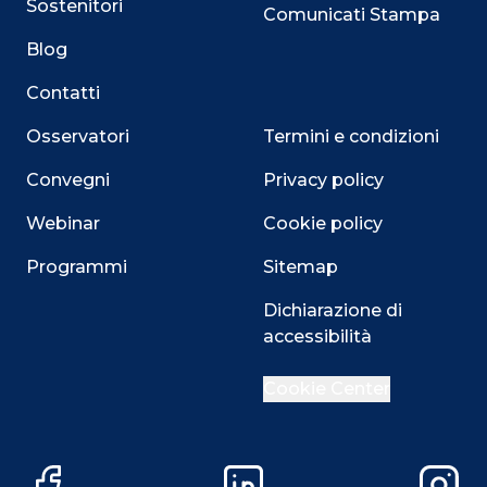
Sostenitori
Comunicati Stampa
Blog
Contatti
Osservatori
Termini e condizioni
Convegni
Privacy policy
Webinar
Cookie policy
Programmi
Sitemap
Close
Dichiarazione di
accessibilità
Cookie Center
Questo sito utilizza i cookie
Su questo sito web utilizziamo cookie tecnici necessari