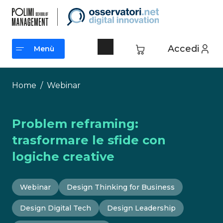
Vai
al
contenuto
Accedi
Menù
Menù
Home
/
Webinar
Problem reframing:
trasformare le sfide con
logiche creative
Webinar
Design Thinking for Business
Design Digital Tech
Design Leadership