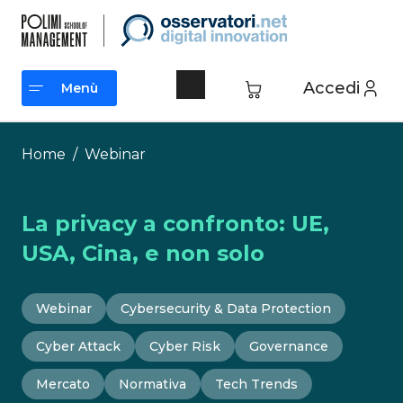
Vai
al
contenuto
Accedi
Menù
Menù
Home
/
Webinar
La privacy a confronto: UE,
USA, Cina, e non solo
Webinar
Cybersecurity & Data Protection
Cyber Attack
Cyber Risk
Governance
Mercato
Normativa
Tech Trends