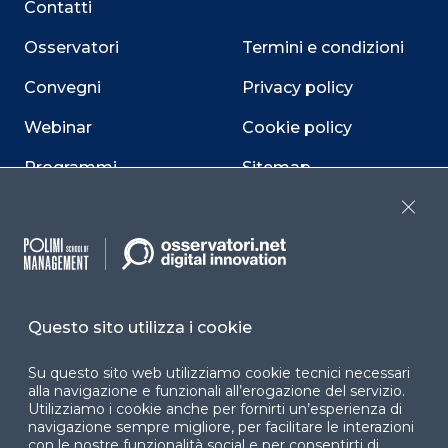
Contatti
Osservatori
Termini e condizioni
Convegni
Privacy policy
Webinar
Cookie policy
Programmi
Sitemap
Dichiarazione di
Close
accessibilità
Cookie Center
Questo sito utilizza i cookie
Su questo sito web utilizziamo cookie tecnici necessari
Facebook
LinkedIn
Instag
alla navigazione e funzionali all’erogazione del servizio.
Utilizziamo i cookie anche per fornirti un’esperienza di
navigazione sempre migliore, per facilitare le interazioni
con le nostre funzionalità social e per consentirti di