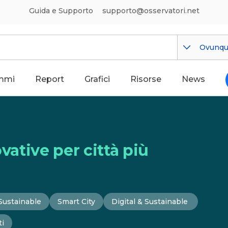
Guida e Supporto
supporto@osservatori.net
Ovunq
mmi
Report
Grafici
Risorse
News
vative per città più
 Sustainable
Smart City
Digital & Sustainable
ti