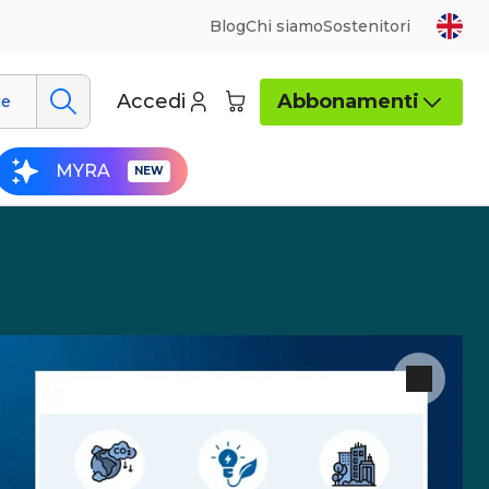
Blog
Chi siamo
Sostenitori
Accedi
Abbonamenti
ue
MYRA