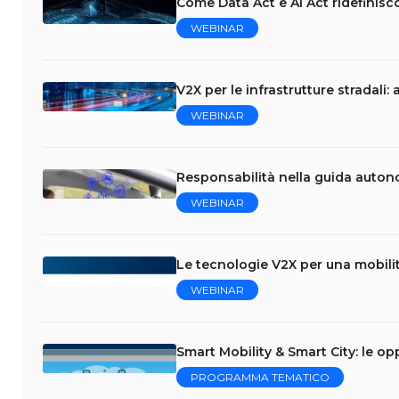
Come Data Act e AI Act ridefinisc
WEBINAR
V2X per le infrastrutture stradali
WEBINAR
Responsabilità nella guida auton
WEBINAR
Le tecnologie V2X per una mobilit
WEBINAR
Smart Mobility & Smart City: le opp
PROGRAMMA TEMATICO