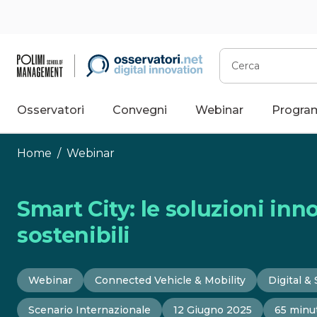
Vai
al
contenuto
Cerca
Osservatori
Convegni
Webinar
Progra
Home
/
Webinar
Smart City: le soluzioni inno
sostenibili
Webinar
Connected Vehicle & Mobility
Digital &
Scenario Internazionale
12 Giugno 2025
65 minu