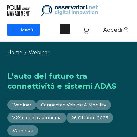
Vai
al
contenuto
Accedi
Menù
Menù
Home
/
Webinar
L’auto del futuro tra
connettività e sistemi ADAS
Webinar
Connected Vehicle & Mobility
V2X e guida autonoma
26 Ottobre 2023
37 minuti