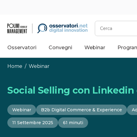
Vai
al
contenuto
Cerca
Osservatori
Convegni
Webinar
Progra
Home
/
Webinar
Social Selling con Linkedin d
Webinar
B2b Digital Commerce & Experience
Ad
11 Settembre 2025
61 minuti