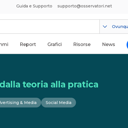
Guida e Supporto
supporto@osservatori.net
Ovunq
mmi
Report
Grafici
Risorse
News
alla teoria alla pratica
vertising & Media
Social Media