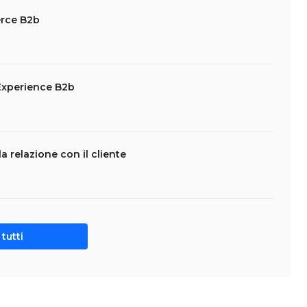
erce B2b
 Experience B2b
a relazione con il cliente
tutti