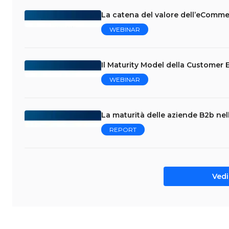
La catena del valore dell’eComm
WEBINAR
Il Maturity Model della Customer
WEBINAR
La maturità delle aziende B2b nell
REPORT
Vedi 