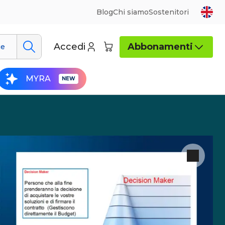
Blog
Chi siamo
Sostenitori
Accedi
Abbonamenti
ue
MYRA