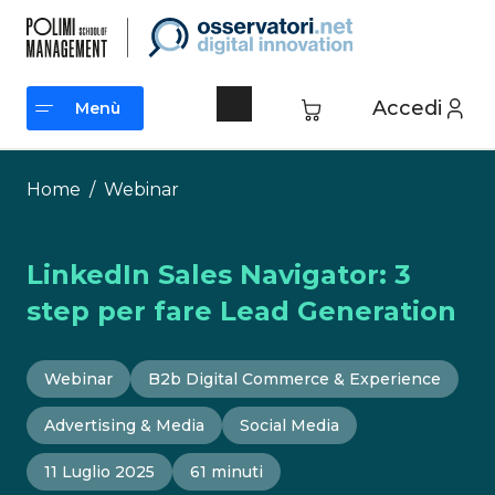
Vai
al
contenuto
Accedi
Menù
Menù
Home
/
Webinar
LinkedIn Sales Navigator: 3
step per fare Lead Generation
Webinar
B2b Digital Commerce & Experience
Advertising & Media
Social Media
11 Luglio 2025
61 minuti